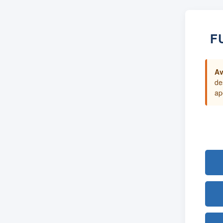
F
Av
de
ap