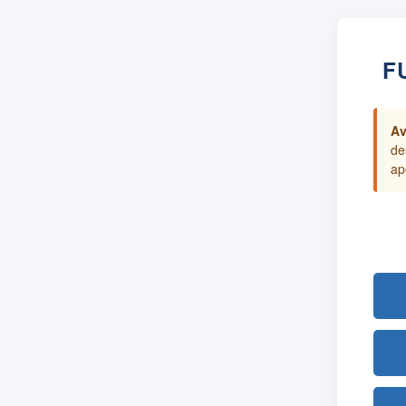
F
Av
de
ap