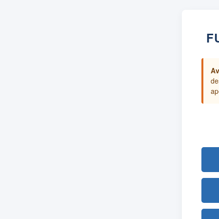
F
Av
de
ap