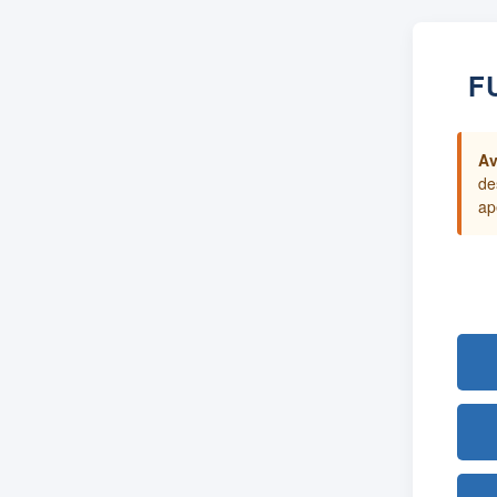
F
Av
de
ap