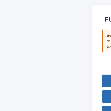
F
Av
de
ap