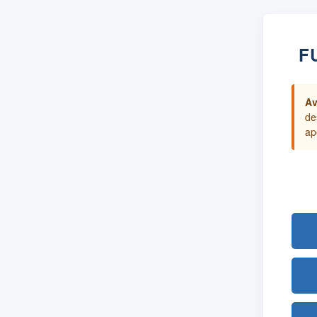
F
Av
de
ap