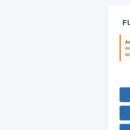
F
Av
de
ap