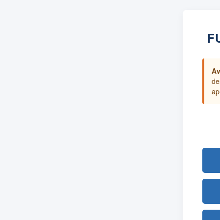
F
Av
de
ap