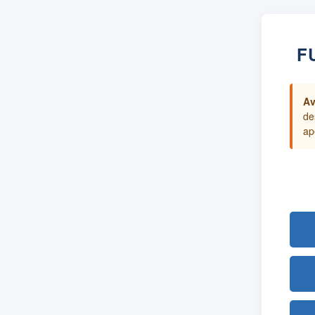
F
Av
de
ap