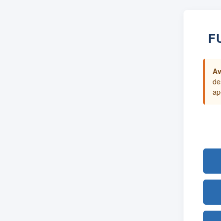
F
Av
de
ap