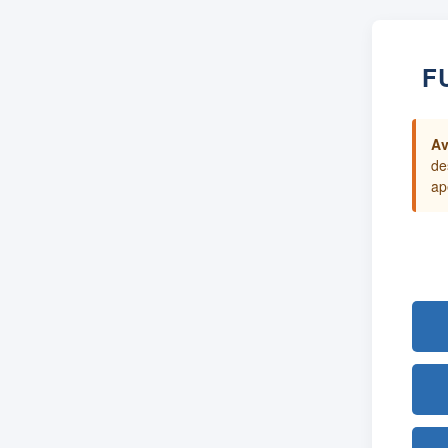
F
Av
de
ap