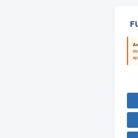
F
Av
de
ap