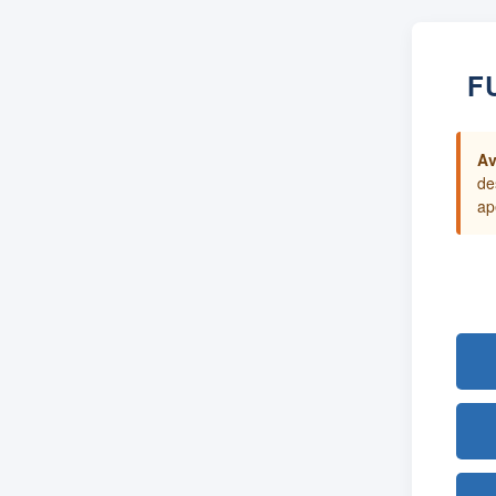
F
Av
de
ap