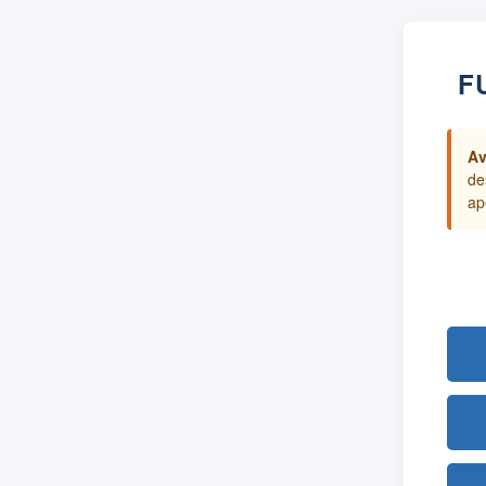
F
Av
de
ap