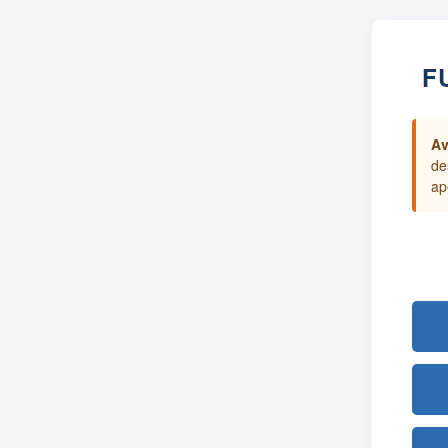
F
Av
de
ap