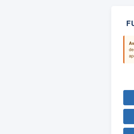
F
Av
de
ap