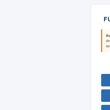
F
Av
de
ap