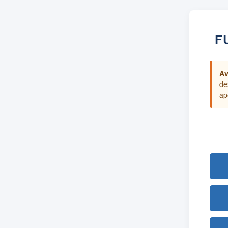
F
Av
de
ap