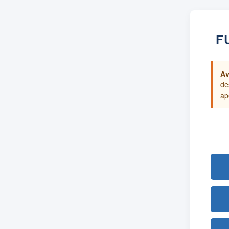
F
Av
de
ap