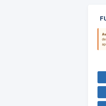
F
Av
de
ap