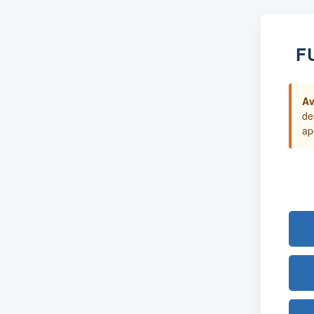
F
Av
de
ap