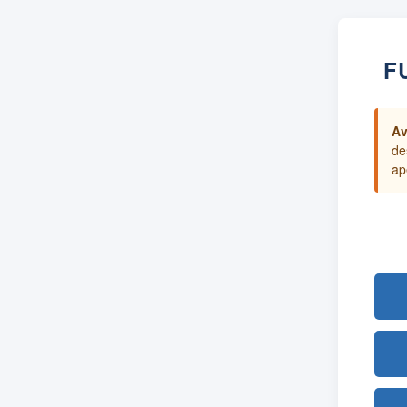
F
Av
de
ap