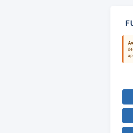
F
Av
de
ap