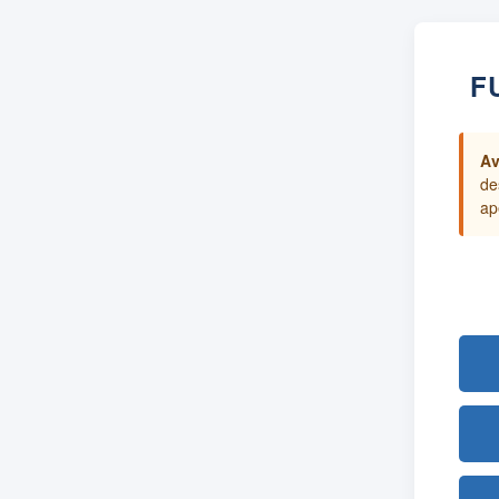
F
Av
de
ap