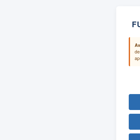
F
Av
de
ap