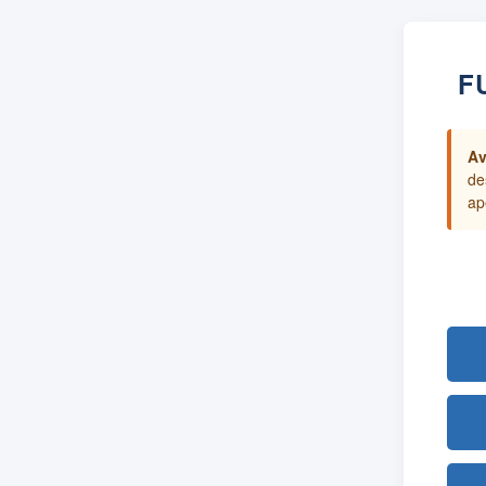
F
Av
de
ap