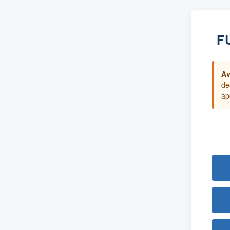
F
Av
de
ap