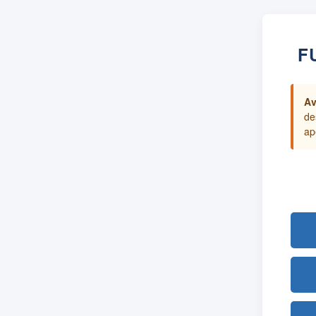
F
Av
de
ap