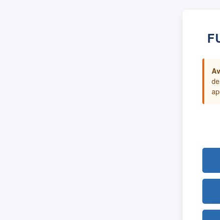
F
Av
de
ap