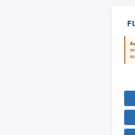
F
Av
de
ap