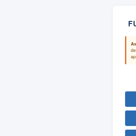
F
Av
de
ap