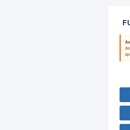
F
Av
de
ap