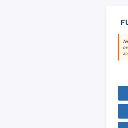
F
Av
de
ap