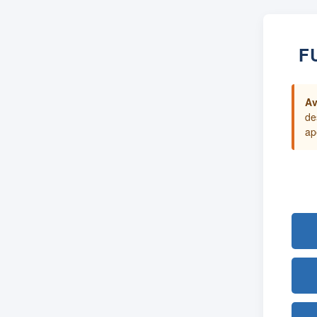
F
Av
de
ap