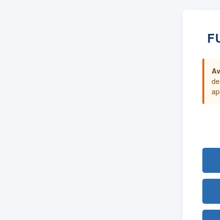
F
Av
de
ap