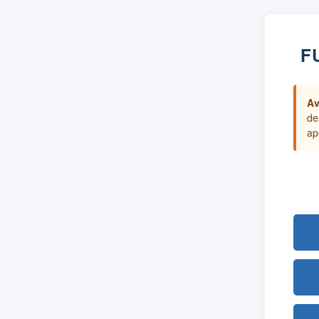
F
Av
de
ap