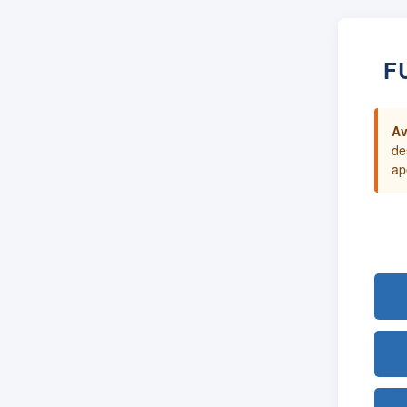
F
Av
de
ap